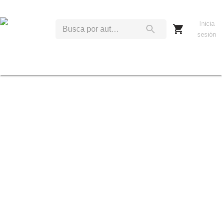
Inicia
sesión
J