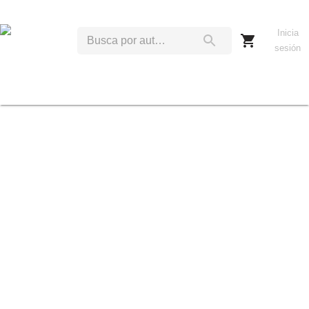
Inicia
sesión
J
L