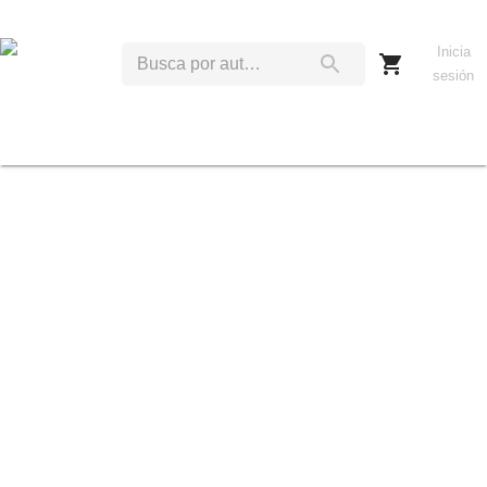
Inicia
sesión
K
K