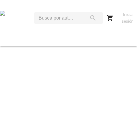
Inicia
sesión
K
T