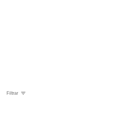
Filtrar
Relevancia
Ordenar por:
Mostrar solo disponibles