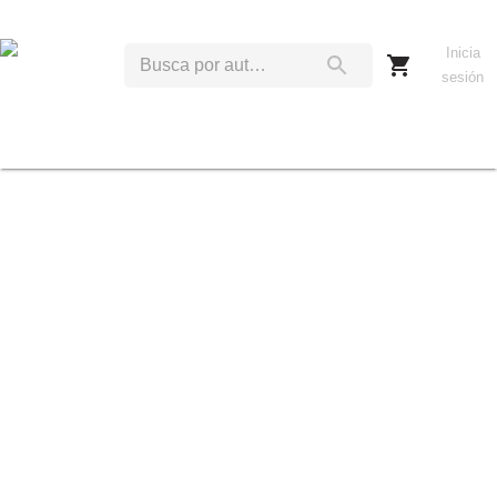
Inicia
sesión
M
S