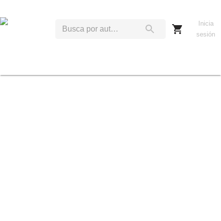
Inicia
sesión
M
O