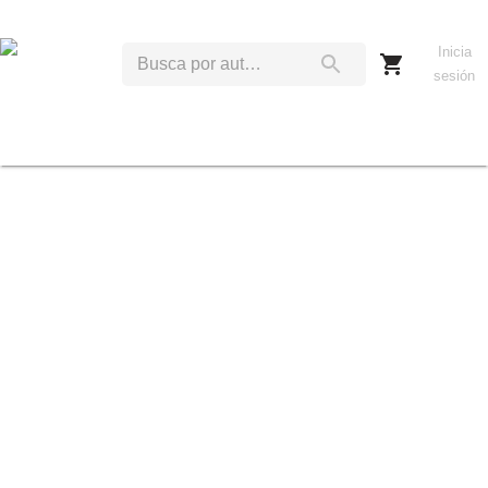
Inicia
sesión
M
D