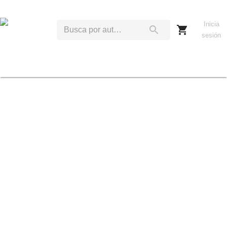
Inicia
sesión
N
B