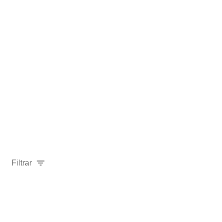
Filtrar
Relevancia
Ordenar por:
Mostrar solo disponibles