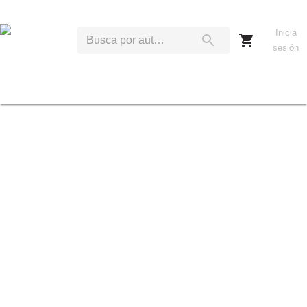
Inicia
sesión
O
B