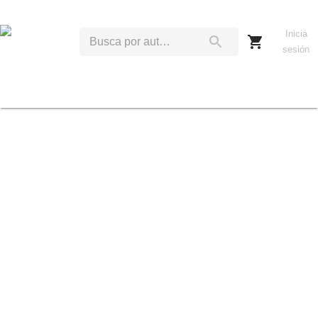
Inicia
sesión
P