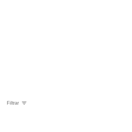
Filtrar
Relevancia
Ordenar por: