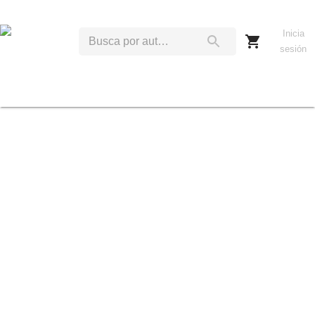
Inicia
sesión
S
T