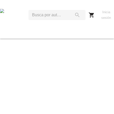
Inicia
sesión
S
B