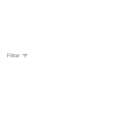
Filtrar
-
17
%