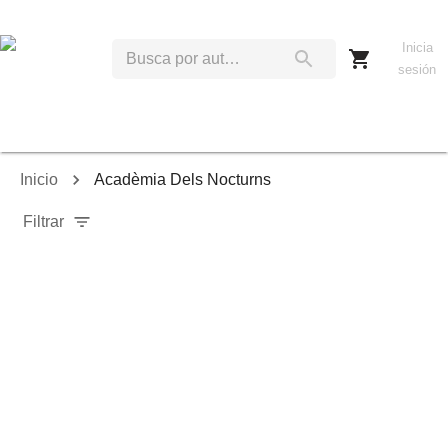
Inicia
sesión
Inicio
Acadèmia Dels Nocturns
Filtrar
Relevancia
Ordenar por:
Mostrar solo disponibles
Mostrar solo envío inmediato
Mostrar agotados