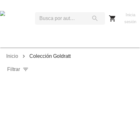
Inicia
sesión
Inicio
Colección Goldratt
Filtrar
Relevancia
Ordenar por:
Mostrar solo disponibles
Mostrar solo envío inmediato
Mostrar agotados