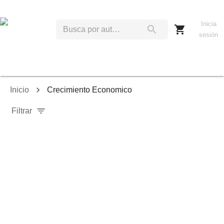
Inicia
sesión
Inicio
Crecimiento Economico
Filtrar
Relevancia
Ordenar por:
Mostrar solo disponibles
Mostrar solo envío inmediato
Mostrar agotados