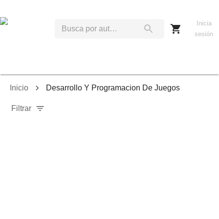
Inicia
sesión
Inicio
Desarrollo Y Programacion De Juegos
Filtrar
Relevancia
Ordenar por:
Mostrar solo disponibles
Mostrar solo envío inmediato
Mostrar agotados