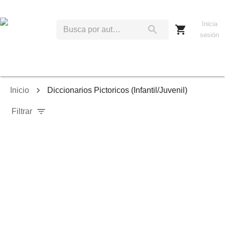
Inicia
sesión
Inicio
Diccionarios Pictoricos (Infantil/Juvenil)
Filtrar
Relevancia
Ordenar por:
Mostrar solo disponibles
Mostrar solo envío inmediato
Mostrar agotados