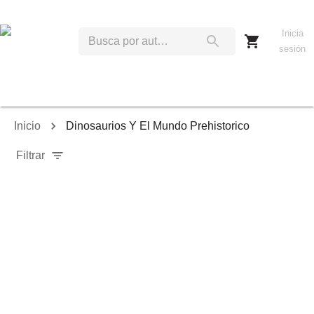
Inicia
sesión
Inicio
Dinosaurios Y El Mundo Prehistorico
Filtrar
Relevancia
Ordenar por:
Mostrar solo disponibles
Mostrar solo envío inmediato
Mostrar agotados