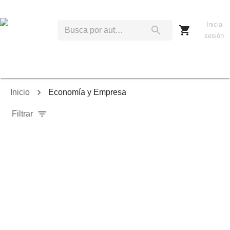
Inicia
sesión
Inicio
Economía y Empresa
Filtrar
Relevancia
Ordenar por:
Mostrar solo disponibles
Mostrar solo envío inmediato
Mostrar agotados