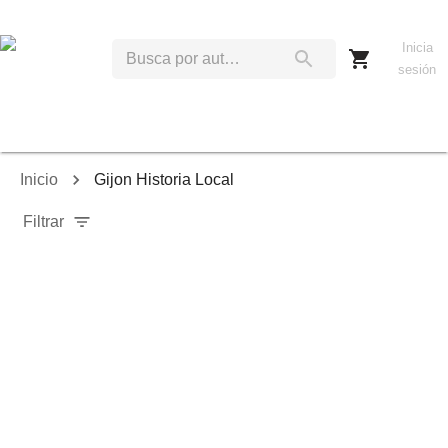
Inicia
sesión
Inicio
Gijon Historia Local
Filtrar
Relevancia
Ordenar por:
Mostrar solo disponibles
Mostrar solo envío inmediato
Mostrar agotados