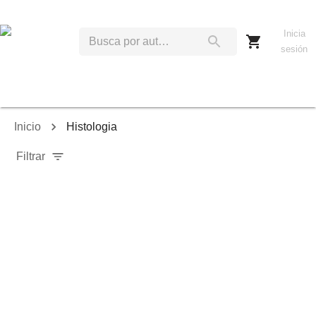
Inicia
sesión
Inicio
Histologia
Filtrar
Relevancia
Ordenar por:
Mostrar solo disponibles
Mostrar solo envío inmediato
Mostrar agotados