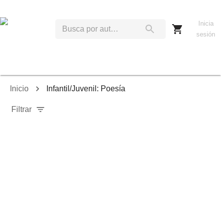
Inicia
sesión
Inicio
Infantil/Juvenil: Poesía
Filtrar
Relevancia
Ordenar por:
Mostrar solo disponibles
Mostrar solo envío inmediato
Mostrar agotados