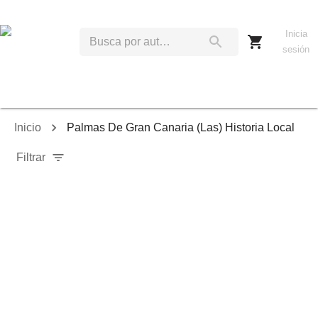
Inicia
sesión
Inicio
Palmas De Gran Canaria (Las) Historia Local
Filtrar
Relevancia
Ordenar por:
Mostrar solo disponibles
Mostrar solo envío inmediato
Mostrar agotados