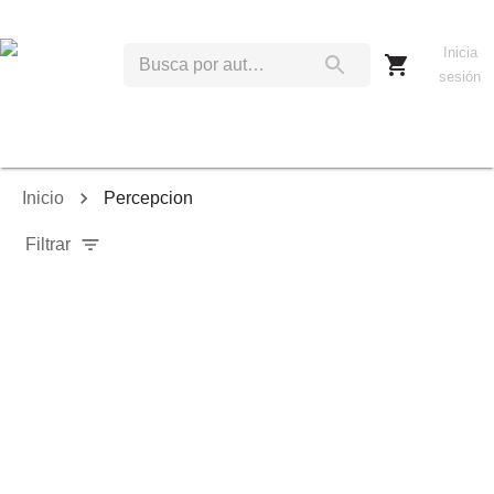
Inicia
sesión
Inicio
Percepcion
Filtrar
Relevancia
Ordenar por:
Mostrar solo disponibles
Mostrar solo envío inmediato
Mostrar agotados