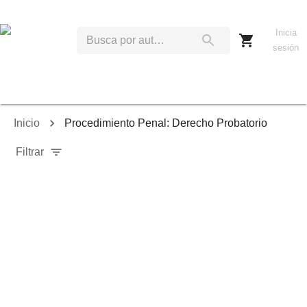
Inicia
sesión
Inicio
Procedimiento Penal: Derecho Probatorio
Filtrar
Relevancia
Ordenar por:
Mostrar solo disponibles
Mostrar solo envío inmediato
Mostrar agotados