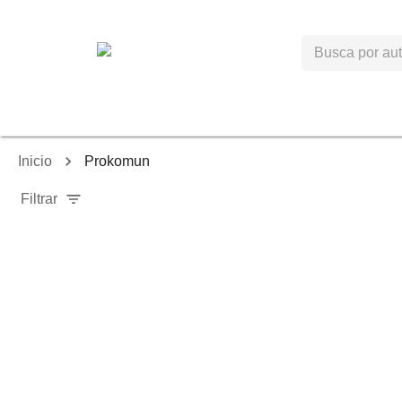
Inicio
Prokomun
Filtrar
-
40
%
-
6
%