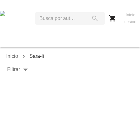
Inicia
sesión
Inicio
Sara-li
Filtrar
Relevancia
Ordenar por:
Mostrar solo disponibles
Mostrar solo envío inmediato
Mostrar agotados