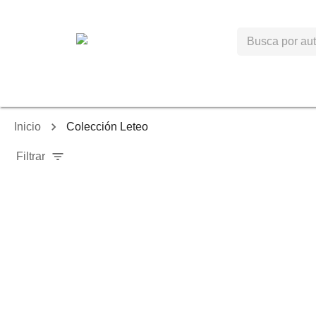
Inicio
Colección Leteo
Filtrar
-
40
%
-
40
%