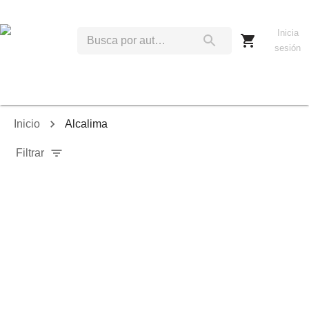
Inicia
sesión
Inicio
Alcalima
Filtrar
Relevancia
Ordenar por:
Mostrar solo disponibles
Mostrar solo envío inmediato
Mostrar agotados