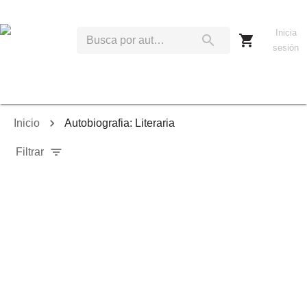
Inicia
sesión
Inicio
Autobiografia: Literaria
Filtrar
Relevancia
Ordenar por:
Mostrar solo disponibles
Mostrar solo envío inmediato
Mostrar agotados