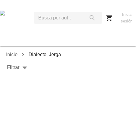
Inicia
sesión
Inicio
Dialecto, Jerga
Filtrar
Relevancia
Ordenar por:
Mostrar solo disponibles
Mostrar solo envío inmediato
Mostrar agotados