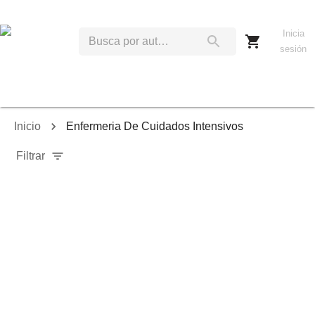
Inicia
sesión
Inicio
Enfermeria De Cuidados Intensivos
Filtrar
Relevancia
Ordenar por:
Mostrar solo disponibles
Mostrar solo envío inmediato
Mostrar agotados